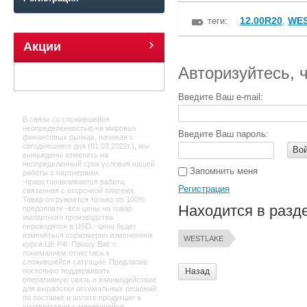
12.00R20
WE
теги:
,
Акции
Авторизуйтесь, 
Введите Ваш e-mail:
В связи со сложившейся
неопределенностью на мировых
Введите Ваш пароль:
финансовых рынках, начиная с
сегодняшнего дня (01.03.2022г.), мы
Во
вынуждены изменить на
неопределенный срок условия нашей
Запомнить меня
работы с партнерами:
-приостанавливается работа,
Регистрация
связанная с отсрочкой платежа.
Товар отгружается только по 100%
Находится в разд
предоплате -все цены на товар
импортного производства
переводятся в USD. -цена будет
изменяться соразмерно изменениям
WESTLAKE
курса ЦБ РФ. Прошу Вас с
пониманием отнестись к
сложившейся ситуации. Предлагаю
Назад
постоянно поддерживать
оперативную связь и взаимодействие
для выработки оптимальных решений
по поставке и оплате продукции в
соответствии с меняющейся