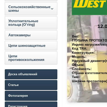
Сельскохозяйственные
шины
Уплотнительные
кольца (O'ring)
12.
Автокамеры
Вес:
ГЛУБИНА ПРОТЕКТО
Индекс нагрузки/ско
Цепи шинозащитные
Код TRA:
Конструкция:
Цепи
Модель:
противоскольжения
Наружный диаметр(
Объем:
Слойность:
Страна изготовител
Доска объявлений
Тип:
Ширина протектора(
Статьи
Фотогалерея
Регистрация