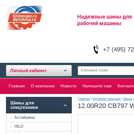
Надежные шины для
рабочей машины
+7 (495) 7
Личный кабинет
Главная
О компании
Новости
Напишите нам
Контакт
Главная
/
Интернет-магазин
/
Шины д
Шины для
12.00R20 CB797 
спецтехники
Алтайшина
HILO