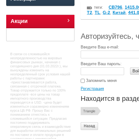
CB796
1415.0
теги:
,
T2
TL
G-2
Китай
441.
,
,
,
,
Акции
Авторизуйтесь, 
Введите Ваш e-mail:
В связи со сложившейся
неопределенностью на мировых
финансовых рынках, начиная с
Введите Ваш пароль:
сегодняшнего дня (01.03.2022г.), мы
вынуждены изменить на
Во
неопределенный срок условия нашей
работы с партнерами:
Запомнить меня
-приостанавливается работа,
связанная с отсрочкой платежа.
Регистрация
Товар отгружается только по 100%
предоплате -все цены на товар
Находится в разд
импортного производства
переводятся в USD. -цена будет
изменяться соразмерно изменениям
курса ЦБ РФ. Прошу Вас с
Triangle
пониманием отнестись к
сложившейся ситуации. Предлагаю
постоянно поддерживать
Назад
оперативную связь и взаимодействие
для выработки оптимальных решений
по поставке и оплате продукции в
соответствии с меняющейся