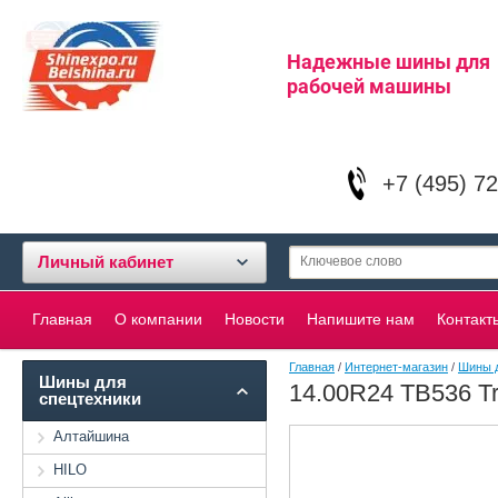
Надежные шины для
рабочей машины
+7 (495) 7
Личный кабинет
Главная
О компании
Новости
Напишите нам
Контакт
Главная
/
Интернет-магазин
/
Шины д
Шины для
14.00R24 TB536 Tr
спецтехники
Алтайшина
HILO