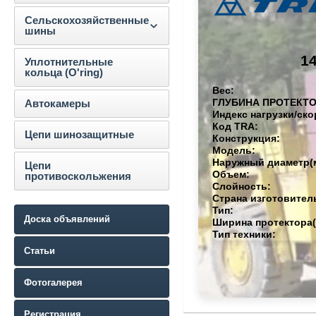
Сельскохозяйственные
шины
14
Уплотнительные
кольца (O'ring)
Вес:
ГЛУБИНА ПРОТЕКТО
Автокамеры
Индекс нагрузки/ско
Код TRA:
Цепи шинозащитные
Конструкция:
Модель:
Наружный диаметр(
Цепи
Объем:
противоскольжения
Слойность:
Страна изготовител
Тип:
Доска объявлений
Ширина протектора(
Тип техники:
Статьи
Фотогалерея
Регистрация