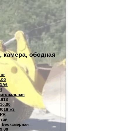
, камера, ободная
 кг
.00
51A6
4
иагональная
L618
10.00
9016 м3
2PR
итай
L Бескамерная
9.00