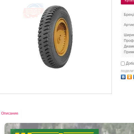
Купи
Бренд
Артик
Шири
Проф
Диам
Прим
Доба
подели
Описание