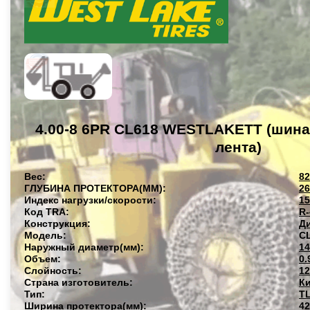
4.00-8 6PR CL618 WESTLAKETT (шина
лента)
Вес:
82
ГЛУБИНА ПРОТЕКТОРА(ММ):
26
Индекс нагрузки/скорости:
1
Код TRA:
R-
Конструкция:
Д
Модель:
C
Наружный диаметр(мм):
14
Объем:
0.
Слойность:
1
Страна изготовитель:
К
Тип:
T
Ширина протектора(мм):
42