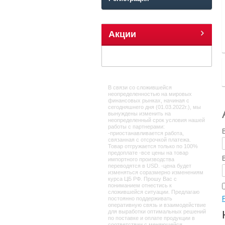
Акции
В связи со сложившейся
неопределенностью на мировых
финансовых рынках, начиная с
сегодняшнего дня (01.03.2022г.), мы
вынуждены изменить на
неопределенный срок условия нашей
работы с партнерами:
-приостанавливается работа,
связанная с отсрочкой платежа.
Товар отгружается только по 100%
предоплате -все цены на товар
импортного производства
переводятся в USD. -цена будет
изменяться соразмерно изменениям
курса ЦБ РФ. Прошу Вас с
пониманием отнестись к
сложившейся ситуации. Предлагаю
постоянно поддерживать
оперативную связь и взаимодействие
для выработки оптимальных решений
по поставке и оплате продукции в
соответствии с меняющейся