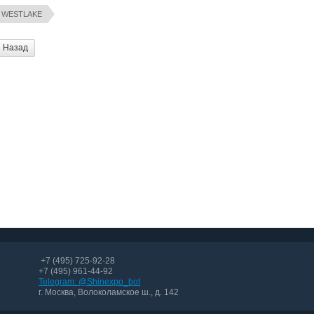
WESTLAKE
Назад
+7 (495) 725-92-28
+7 (495) 961-44-92
Telegram: @Shinexpo_bot
г. Москва, Волоколамское ш., д. 142