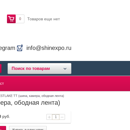
Товаров еще нет
0
legram
info@shinexpo.ru
Поиск по товарам
ст
ESTLAKE TT (шина, камера, ободная лента)
ера, ободная лента)
+
−
0
руб.
Купить в один клик