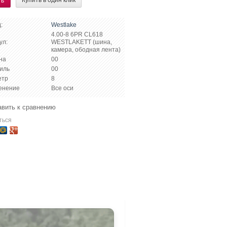
ть
:
Westlake
4.00-8 6PR CL618
ул:
WESTLAKETT (шина,
камера, ободная лента)
на
00
иль
00
етр
8
енение
Все оси
вить к сравнению
ться