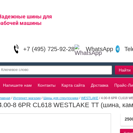
Надежные шины для
рабочей машины
+7 (495) 725-92-28
WhatsApp
Te
Напишите нам
Контакты
Карта сайта
Доставка
Прайс-Ли
лавная
/
Интернет-магазин
/
Шины для спецтехники
/
WESTLAKE
/ 4.00-8 6PR CL618 W
4.00-8 6PR CL618 WESTLAKE TT (шина, кам
250