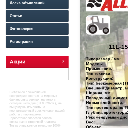
Доска объявлений
Статьи
Фотогалерея
Регистрация
11L-15
Типоразмер / мм:
Акции
Модель:
Применение:
Тип техники:
Конструкция:
Тип: бескамерная (TL
Внешний диаметр, м
В связи со сложившейся
Ширина, мм:
неопределенностью на мировых
Посадочный диамет
финансовых рынках, начиная с
Норма слойности:
сегодняшнего дня (01.03.2022г.), мы
Тип протектора по T
вынуждены изменить на
неопределенный срок условия нашей
Глубина протектора
работы с партнерами:
Рекомендуемый дис
-приостанавливается работа,
Вес:
связанная с отсрочкой платежа.
Товар отгружается только по 100%
Объем: