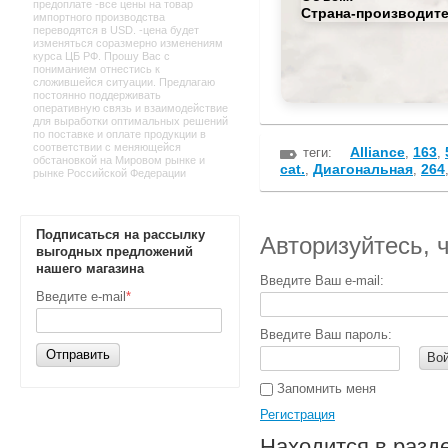
предоплате -все цены на товар
Страна-производите
импортного производства
переводятся в USD. -цена будет
изменяться соразмерно изменениям
курса ЦБ РФ. Прошу Вас с
пониманием отнестись к
сложившейся ситуации. Предлагаю
постоянно поддерживать
оперативную связь и взаимодействие
для выработки оптимальных решений
по поставке и оплате продукции в
соответствии с меняющейся
Alliance
163
теги:
,
,
обстановкой на Мировом рынке и
cat.
Диагональная
264
,
,
рынке Российской Федерации
Подписаться на рассылку
Авторизуйтесь, 
выгодных предложений
нашего магазина
Введите Ваш e-mail:
Введите e-mail
*
Введите Ваш пароль:
Отправить
Во
Запомнить меня
Регистрация
Находится в разд