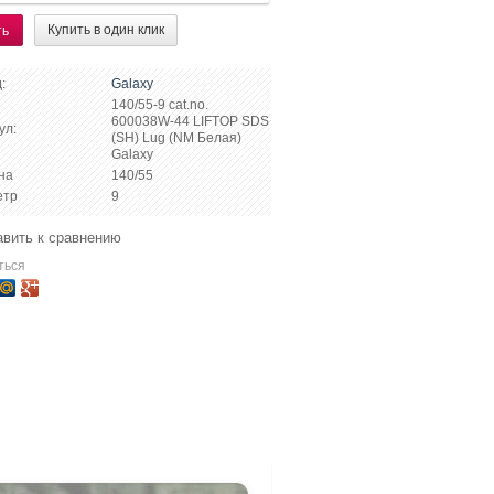
Купить в один клик
ть
:
Galaxy
140/55-9 cat.no.
600038W-44 LIFTOP SDS
ул:
(SH) Lug (NM Белая)
Galaxy
на
140/55
етр
9
вить к сравнению
ться