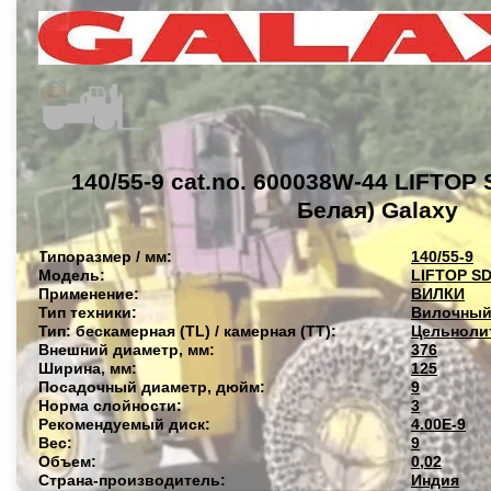
140/55-9 cat.no. 600038W-44 LIFTOP
Белая) Galaxy
Типоразмер / мм:
140/55-9
Модель:
LIFTOP SD
Применение:
ВИЛКИ
Тип техники:
Вилочный
Тип: бескамерная (TL) / камерная (TT):
Цельнолит
Внешний диаметр, мм:
376
Ширина, мм:
125
Посадочный диаметр, дюйм:
9
Норма слойности:
3
Рекомендуемый диск:
4.00E-9
Вес:
9
Объем:
0,02
Страна-производитель:
Индия