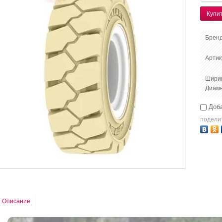
Купи
Бренд
Артик
Шири
Диам
Доба
подели
Описание