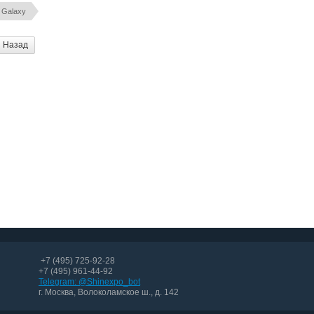
Galaxy
Назад
+7 (495) 725-92-28
+7 (495) 961-44-92
Telegram: @Shinexpo_bot
г. Москва, Волоколамское ш., д. 142