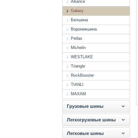
Alliance
Galaxy
Белшина
Воронежшина
Petlas
Michelin
WESTLAKE
Triangle
RockBooster
TIANLI
MAXAM
Грузовые шины
Легкогрузовые шины
Легковые шины