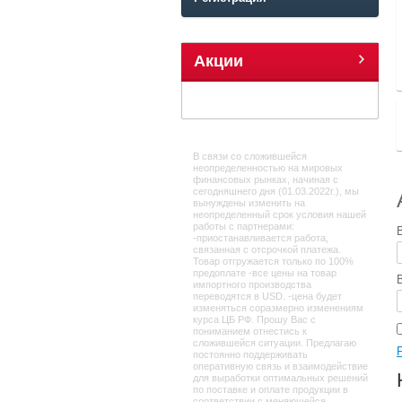
Акции
В связи со сложившейся
неопределенностью на мировых
финансовых рынках, начиная с
сегодняшнего дня (01.03.2022г.), мы
вынуждены изменить на
неопределенный срок условия нашей
работы с партнерами:
-приостанавливается работа,
связанная с отсрочкой платежа.
Товар отгружается только по 100%
предоплате -все цены на товар
импортного производства
переводятся в USD. -цена будет
изменяться соразмерно изменениям
курса ЦБ РФ. Прошу Вас с
пониманием отнестись к
сложившейся ситуации. Предлагаю
постоянно поддерживать
оперативную связь и взаимодействие
для выработки оптимальных решений
по поставке и оплате продукции в
соответствии с меняющейся