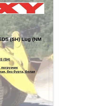
 SDS (SH) Lug (NM
S (SH)
 погрузчик
ая, без бурта, белая