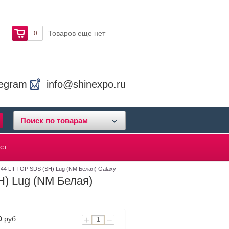
Товаров еще нет
0
legram
info@shinexpo.ru
Поиск по товарам
ст
W-44 LIFTOP SDS (SH) Lug (NM Белая) Galaxy
H) Lug (NM Белая)
+
−
0
руб.