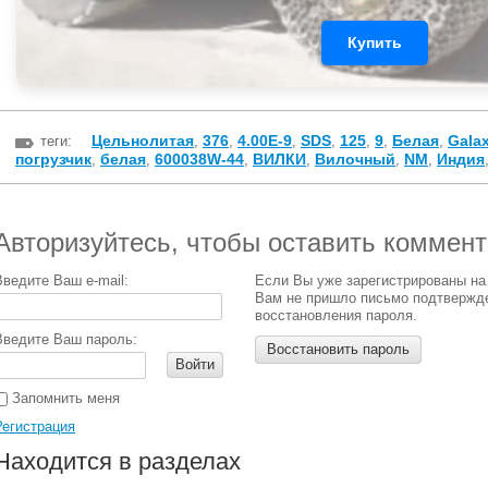
Купить
Цельнолитая
376
4.00E-9
SDS
125
9
Белая
Gala
теги:
,
,
,
,
,
,
,
погрузчик
белая
600038W-44
ВИЛКИ
Вилочный
NM
Индия
,
,
,
,
,
,
Авторизуйтесь, чтобы оставить коммен
Введите Ваш e-mail:
Если Вы уже зарегистрированы на
Вам не пришло письмо подтвержд
восстановления пароля.
Введите Ваш пароль:
Восстановить пароль
Войти
Запомнить меня
Регистрация
Находится в разделах