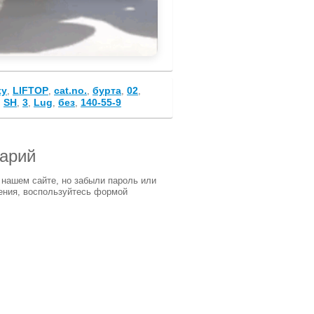
xy
LIFTOP
cat.no.
бурта
02
,
,
,
,
,
SH
3
Lug
без
140-55-9
,
,
,
,
,
тарий
 нашем сайте, но забыли пароль или
ения, воспользуйтесь формой